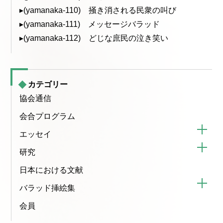
▸(yamanaka-110) 掻き消される民衆の叫び
▸(yamanaka-111) メッセージバラッド
▸(yamanaka-112) どじな庶民の泣き笑い
カテゴリー
協会通信
会合プログラム
エッセイ
研究
日本における文献
バラッド挿絵集
会員