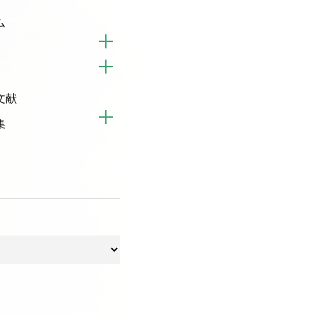
ム
文献
集