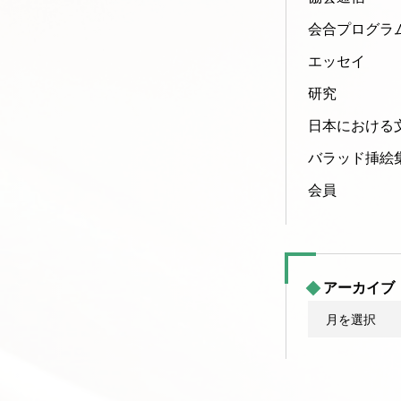
会合プログラ
エッセイ
研究
日本における
バラッド挿絵
会員
アーカイブ
ア
ー
カ
イ