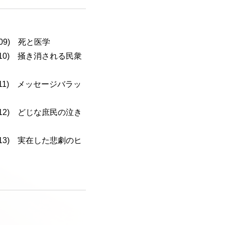
-109) 死と医学
a-110) 掻き消される民衆
a-111) メッセージバラッ
a-112) どじな庶民の泣き
a-113) 実在した悲劇のヒ