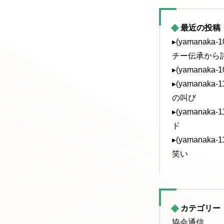
最近の投稿
▸(yamanak
チー伝承から
▸(yamanaka
▸(yamanak
の叫び
▸(yamanak
ド
▸(yamanak
笑い
カテゴリー
協会通信