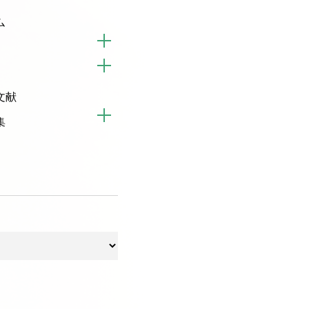
ム
文献
集