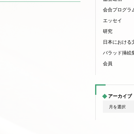
会合プログラ
エッセイ
研究
日本における
バラッド挿絵
会員
アーカイブ
ア
ー
カ
イ