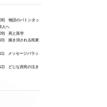
a-108) 物語のバトンタッ
詩人へ
-109) 死と医学
a-110) 掻き消される民衆
a-111) メッセージバラッ
a-112) どじな庶民の泣き