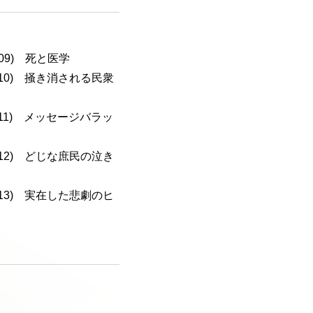
-109) 死と医学
a-110) 掻き消される民衆
a-111) メッセージバラッ
a-112) どじな庶民の泣き
a-113) 実在した悲劇のヒ