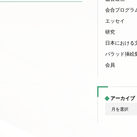
会合プログラ
エッセイ
研究
日本における
バラッド挿絵
会員
アーカイブ
ア
ー
カ
イ