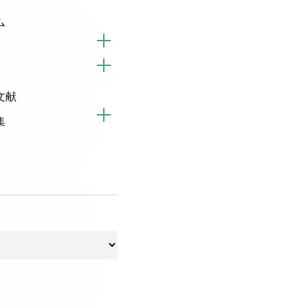
ム
文献
集