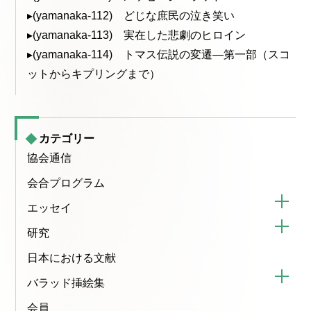
▸(yamanaka-112) どじな庶民の泣き笑い
▸(yamanaka-113) 実在した悲劇のヒロイン
▸(yamanaka-114) トマス伝説の変遷—第一部（スコ
ットからキプリングまで）
カテゴリー
協会通信
会合プログラム
エッセイ
研究
日本における文献
バラッド挿絵集
会員