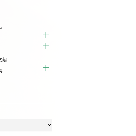
ム
文献
集