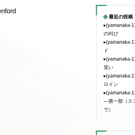
nford
最近の投稿
▸(yamanak
の叫び
▸(yamanak
ド
▸(yamanak
笑い
▸(yamanak
ロイン
▸(yamanak
—第一部（ス
で）