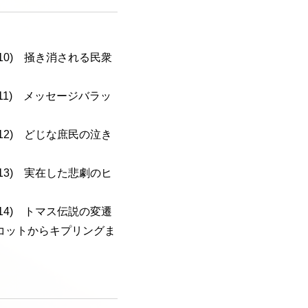
a-110) 掻き消される民衆
a-111) メッセージバラッ
a-112) どじな庶民の泣き
a-113) 実在した悲劇のヒ
a-114) トマス伝説の変遷
コットからキプリングま