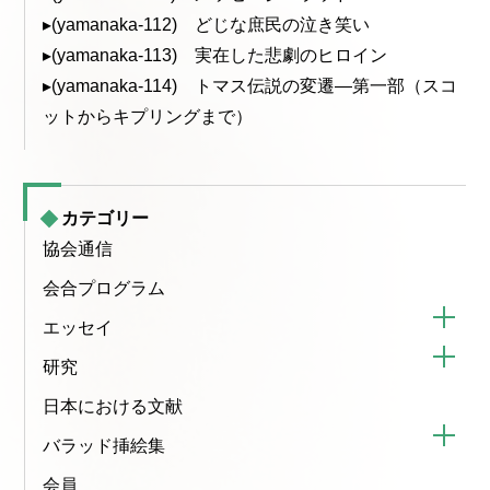
▸(yamanaka-112) どじな庶民の泣き笑い
▸(yamanaka-113) 実在した悲劇のヒロイン
▸(yamanaka-114) トマス伝説の変遷—第一部（スコ
ットからキプリングまで）
カテゴリー
協会通信
会合プログラム
エッセイ
研究
日本における文献
バラッド挿絵集
会員