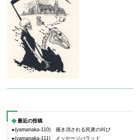
最近の投稿
▸(yamanaka-110) 掻き消される民衆の叫び
▸(yamanaka-111) メッセージバラッド