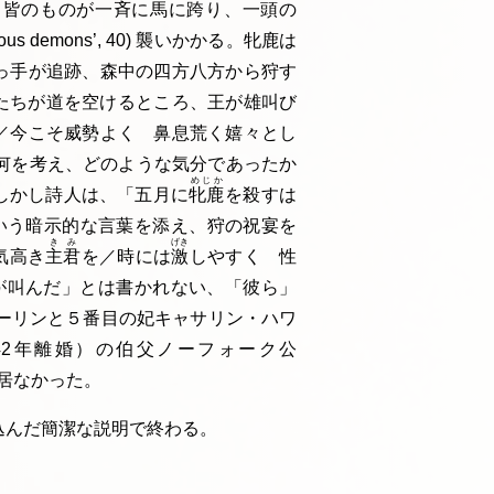
、皆のものが一斉に馬に
跨
り、一頭の
s demons’, 40) 襲いかかる。牝鹿は
っ手が追跡、森中の四方八方から狩す
たちが道を空けるところ、王が雄叫び
／今こそ威勢よく 鼻息荒く嬉々とし
王が何を考え、どのような気分であったか
めじか
しかし詩人は、「五月に
牝鹿
を殺すは
 という暗示的な言葉を添え、狩の祝宴を
きみ
げき
気高き
主君
を／時には
激
しやすく 性
。「誰が叫んだ」とは書かれない、「彼ら」
ン・ブーリンと５番目の妃キャサリン・ハワ
540年結婚、42年離婚）の伯父ノーフォーク公
る者は居なかった。
込んだ簡潔な説明で終わる。