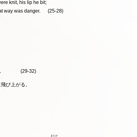
re knit, his lip he bit;
at way was danger. (25-28)
とを
 (29-32)
は飛び上がる。
またが