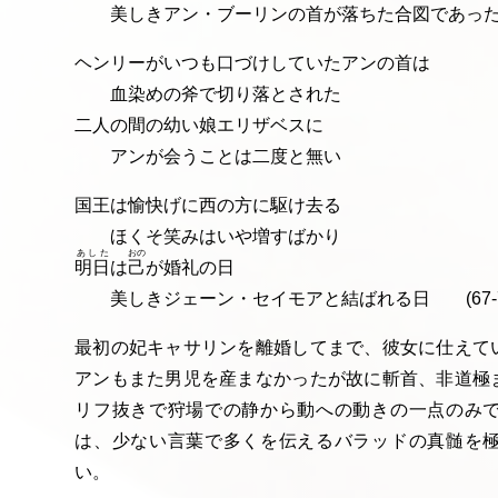
美しきアン・ブーリンの首が落ちた合図であっ
ヘンリーがいつも口づけしていたアンの首は
血染めの斧で切り落とされた
二人の間の幼い娘エリザベスに
アンが会うことは二度と無い
国王は愉快げに西の方に駆け去る
ほくそ笑みはいや増すばかり
あした
おの
明日
は
己
が婚礼の日
美しきジェーン・セイモアと結ばれる日 (67-
最初の妃キャサリンを離婚してまで、彼女に仕えて
アンもまた男児を産まなかったが故に斬首、非道極
リフ抜きで狩場での静から動への動きの一点のみ
は、少ない言葉で多くを伝えるバラッドの真髄を
い。