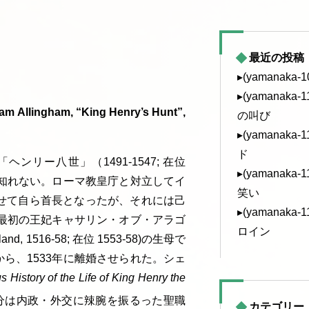
最近の投稿
▸(yamanaka
▸(yamanak
lingham, “King Henry’s Hunt”,
の叫び
▸(yamanak
ド
ー八世」（1491-1547; 在位
▸(yamanak
かも知れない。ローマ教皇庁と対立してイ
笑い
分離独立させて自ら首長となったが、それには己
▸(yamanak
た最初の王妃キャサリン・オブ・アラゴ
ロイン
d, 1516-58; 在位 1553-58)の生母で
ら、1533年に離婚させられた。シェ
History of the Life of King Henry the
は内政・外交に辣腕を振るった聖職
カテゴリー