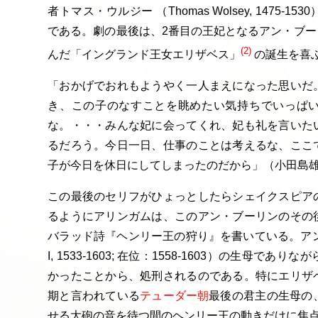
者トマス・ウルジー （Thomas Wolsey, 1475
である。劇の最後は、2番目の王妃となるアン・ブーリン（Anne
(2)
んだ「イングランド王女エリザベス」
の誕生を喜
「おかげでおれもようやく一人まえになった思いだ
き、この子のなすことを眺めたい気持ちでいっぱ
な。・・・みんな妃に会ってくれ、妃も礼を言いた
るだろう。今日一日、仕事のことは考えるな、ここ
子が今日を休日にしてしまったのだから」（小田島
この最後のセリフがひょっとしたらシェイクスピア
るようにアリンガムは、このアン・ブーリンのその
バラッド詩『ヘンリー王の狩り』を書いている。アンは、
I, 1533-1603; 在位：1558-1603）の生母
かったことから、処刑されるのである。特にエリザ
期と言われている
テューダー朝
最後の君主の生母の
せる大砲の音を待つ間のヘンリー王の動きだけに焦