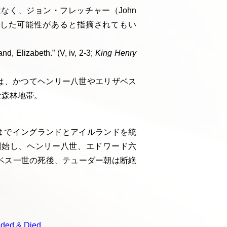
なく、ジョン・フレッチャー（John
るいは改訂した可能性があると指摘されてもい
d, Elizabeth.” (V, iv, 2-3;
King Henry
林は、かつてヘンリー八世やエリザベス
な森林地帯。
ら1603年までイングランドとアイルランドを統
創始し、ヘンリー八世、エドワード六
ベス一世の死後、テューダー朝は断絶
eaded & Died