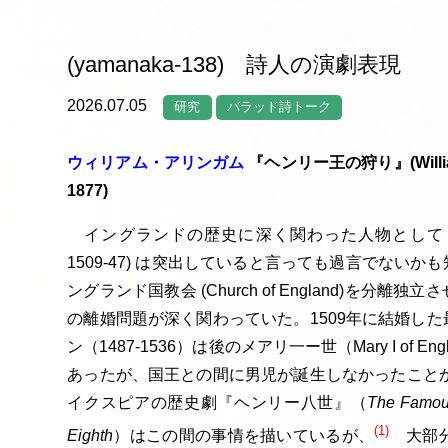
(yamanaka-138) 詩人の演劇表現
2026.07.05
研究
バラッド詩トーク
ウィリアム・アリンガム
『ヘンリー王の狩り』(William Al
1877)
イングランドの歴史に深く関わった人物として「ヘンリ
1509-47) は突出していると言っても過言でない
ングランド国教会 (Church of England)を
の離婚問題が深く関わっていた。1509年に結婚し
ン（1487-1536）は後のメアリ一ー世（Mary I of Englan
あったが、国王との間に男児が誕生しなかったことか
イクスピアの歴史劇『ヘンリー八世』（
The Famous 
(1)
Eighth
）はこの間の事情を描いているが、
大部分