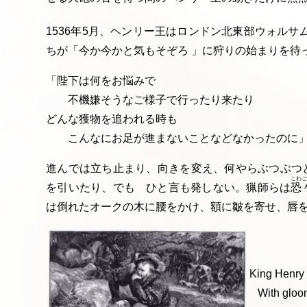
1536年5月、ヘンリー王はロンドン北東部ウォルサ
ちが「今か今かと気もそぞろ 」に狩りの始まりを待
「陛下は何をお悩みで
不機嫌そうなご様子で行ったり来た
どんな獲物を追われる時も
こんなにお足が進まないことなどなかったのに」 (9
進んでは立ち止まり、向きを変え、何やらぶつぶつ
こわ
を引いたり、でも ひと言も発しない。猟師らは
恐
は倒れたオークの木に腰をかけ、額に皺を
King Henr
With gloom