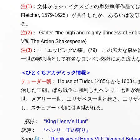
注(1)
：文体からシェイクスピアの単独執筆作品では
Fletcher, 1579-1625）が共作したか、あ
る。
注(2)
： Garter. “the high and mighty princess of Englan
VIII
, The Arden Shakespeare)
注(3)
：＝「エッピングの森」(79) この広大な森
一世の狩猟場として有名なロンドン郊外にある広大
＜ひとくちアカデミック情報＞
テューダー朝
： House of Tudor. 1485年か
治した王朝。ばら戦争に勝利したヘンリー七世が
世、メアリー一世、エリザベス一世と続き、エリザ
し、スチュアート朝に引き継がれる。
原詩
：
“King Henry’s Hunt”
訳詩
：
『ヘンリー王の狩り』
Song
：
The Wives of Henry VIII: Divorced Beh