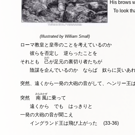
His brows we
To look th
(Illustrated by William Small)
ローマ教皇と皇帝のことを考えているのか
彼らを否定し 逆らったこ
おの
それとも
己
が足元の裏切り者たちが
陰謀を企んでいるのか ならば 奴らに災いあれ
突然、遠くから一発の大砲の音がして、ヘンリー王
みなみかぜ
突然
南風
に乗って
遠くから でも はっきりと
一発の大砲の音が聞こえ
イングランド王は飛び上がった (33-36)