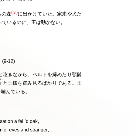
イ
ブ
(３)
ムの森
に出かけていた。家来や犬た
っているのに、王は動かない。
り
-12)
と呟きながら、ベルトを締めたり顎髭
ごわ
々
と王様を盗み見るばかりである。王
寄せ、唇を噛んでいる。
y sat on a fell’d oak,
ier eyes and stranger;