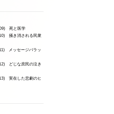
-109) 死と医学
a-110) 掻き消される民衆
a-111) メッセージバラッ
a-112) どじな庶民の泣き
a-113) 実在した悲劇のヒ