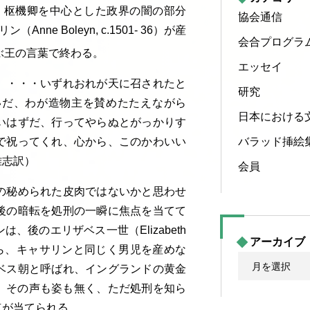
-1530）枢機卿を中心とした政界の闇の部分
協会通信
 Boleyn, c.1501- 36）が産
会合プログラ
ぶ王の言葉で終わる。
エッセイ
。・・・いずれおれが天に召されたと
研究
いだ、わが造物主を賛めたたえながら
日本における
いはずだ、行ってやらぬとがっかりす
で祝ってくれ、心から、このかわいい
バラッド挿絵
雄志訳）
会員
の秘められた皮肉ではないかと思わせ
後の暗転を処刑の一瞬に焦点を当てて
後のエリザベス一世（Elizabeth
アーカイブ
でありながら、キャサリンと同じく男児を産めな
ア
ベス朝と呼ばれ、イングランドの黄金
ー
、その声も姿も無く、ただ処刑を知ら
カ
点が当てられる。