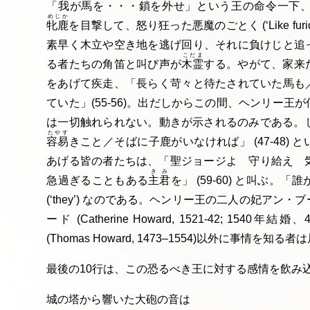
「我が馬を・・・鎖を外せ」という王の命令一下
めじか
牝鹿
を目撃して、怒り狂った悪魔のごとく (‘Like furiou
素早く木立や空き地を逃げ回り、それに負けじと追
こだま
る者たちの角笛と叫び声が
木霊
する。やがて、家来
をあげて疾走、「長らく苛々と待たされていた馬も
ていた」(55-56)。出だしからこの間、ヘンリー
は一切触れられない。動きが示されるのみである。
たやす
容易
きこと／そばに子鹿がいなければ」 (47-48)
あげる皆の者たちは、「聖ジョージよ 守り給え 
きみ
急過ぎることもある
主君
を」 (59-60) と叫ぶ
(‘they’) なのである。ヘンリー王の二人の妃ア
ード (Catherine Howard, 1521-42; 1
(Thomas Howard, 1473–1554)以外に事情を知
最後の10行は、この恐るべき王に対する感情を飲み
城の塔から響いた大砲の音は