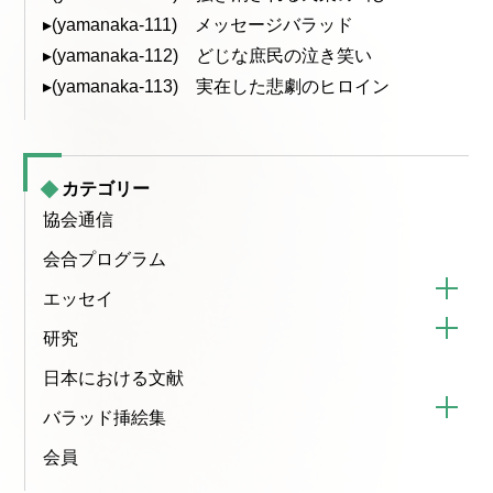
▸(yamanaka-111) メッセージバラッド
▸(yamanaka-112) どじな庶民の泣き笑い
▸(yamanaka-113) 実在した悲劇のヒロイン
カテゴリー
協会通信
会合プログラム
エッセイ
研究
日本における文献
バラッド挿絵集
会員