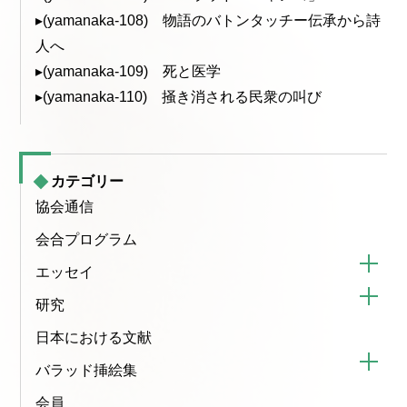
▸(yamanaka-108) 物語のバトンタッチー伝承から詩
人へ
▸(yamanaka-109) 死と医学
▸(yamanaka-110) 掻き消される民衆の叫び
カテゴリー
協会通信
会合プログラム
エッセイ
研究
日本における文献
バラッド挿絵集
会員