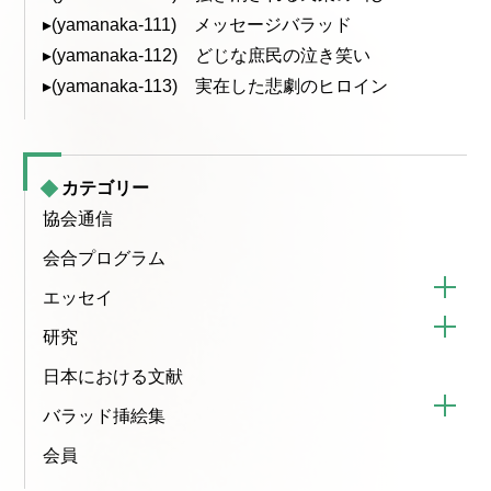
▸(yamanaka-111) メッセージバラッド
▸(yamanaka-112) どじな庶民の泣き笑い
▸(yamanaka-113) 実在した悲劇のヒロイン
カテゴリー
協会通信
会合プログラム
エッセイ
研究
日本における文献
バラッド挿絵集
会員