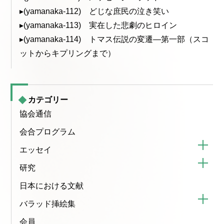
▸(yamanaka-112) どじな庶民の泣き笑い
▸(yamanaka-113) 実在した悲劇のヒロイン
▸(yamanaka-114) トマス伝説の変遷—第一部（スコ
ットからキプリングまで）
カテゴリー
協会通信
会合プログラム
エッセイ
研究
日本における文献
バラッド挿絵集
会員