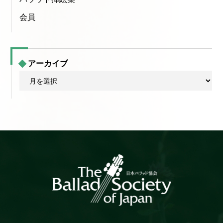
会員
アーカイブ
ア
ー
カ
イ
ブ