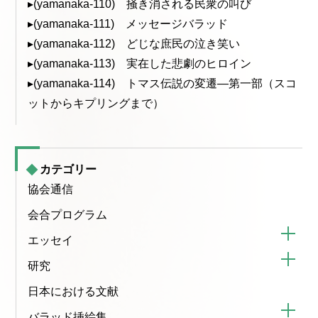
▸(yamanaka-110) 掻き消される民衆の叫び
▸(yamanaka-111) メッセージバラッド
▸(yamanaka-112) どじな庶民の泣き笑い
▸(yamanaka-113) 実在した悲劇のヒロイン
▸(yamanaka-114) トマス伝説の変遷—第一部（スコ
ットからキプリングまで）
カテゴリー
協会通信
会合プログラム
エッセイ
研究
日本における文献
バラッド挿絵集