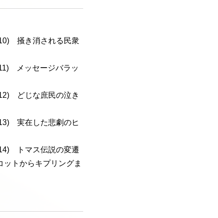
a-110) 掻き消される民衆
a-111) メッセージバラッ
a-112) どじな庶民の泣き
a-113) 実在した悲劇のヒ
a-114) トマス伝説の変遷
コットからキプリングま