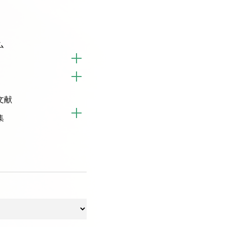
ム
文献
集