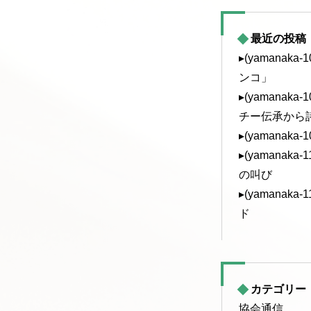
最近の投稿
▸(yamanak
ンコ」
▸(yamanak
チー伝承から
▸(yamanaka
▸(yamanak
の叫び
▸(yamanak
ド
カテゴリー
協会通信