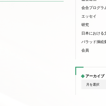
会合プログラ
エッセイ
研究
日本における
バラッド挿絵
会員
アーカイブ
ア
ー
カ
イ