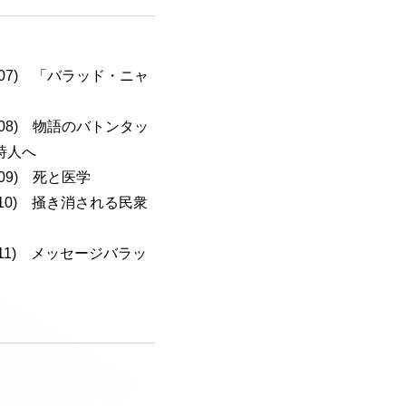
a-107) 「バラッド・ニャ
a-108) 物語のバトンタッ
詩人へ
-109) 死と医学
a-110) 掻き消される民衆
a-111) メッセージバラッ