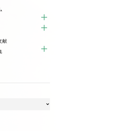
ム
文献
集