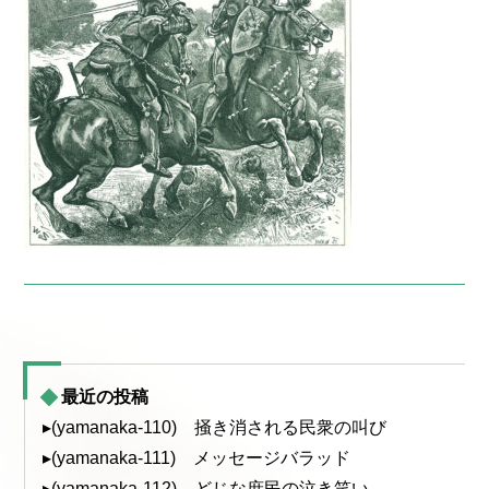
最近の投稿
▸(yamanaka-110) 掻き消される民衆の叫び
▸(yamanaka-111) メッセージバラッド
▸(yamanaka-112) どじな庶民の泣き笑い