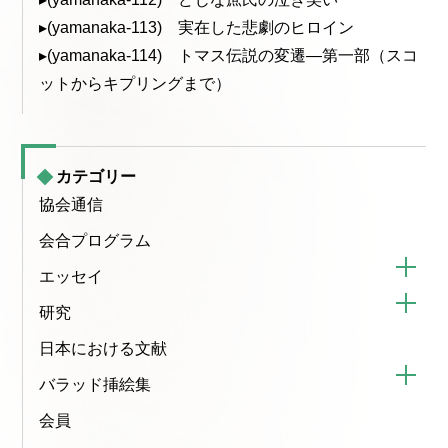
▸(yamanaka-113) 実在した悲劇のヒロイン
▸(yamanaka-114) トマス伝説の変遷—第一部（スコ
ットからキプリングまで）
カテゴリー
協会通信
会合プログラム
エッセイ
研究
日本における文献
バラッド挿絵集
会員