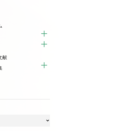
ム
文献
集