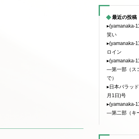
最近の投稿
▸(yamanak
笑い
▸(yamanak
ロイン
▸(yamanak
—第一部（ス
で）
▸日本バラッド協
月1日)号
▸(yamanak
—第二部（キ