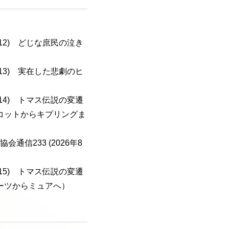
a-112) どじな庶民の泣き
a-113) 実在した悲劇のヒ
a-114) トマス伝説の変遷
コットからキプリングま
会通信233 (2026年8
a-115) トマス伝説の変遷
ーツからミュアへ）