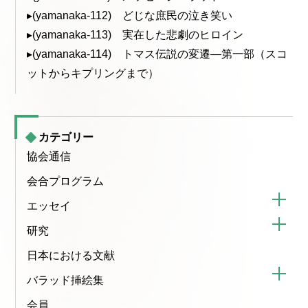
▸(yamanaka-112) どじな庶民の泣き笑い
▸(yamanaka-113) 実在した悲劇のヒロイン
▸(yamanaka-114) トマス伝説の変遷—第一部（スコ
ットからキプリングまで）
カテゴリー
協会通信
会合プログラム
エッセイ
研究
日本における文献
バラッド挿絵集
会員