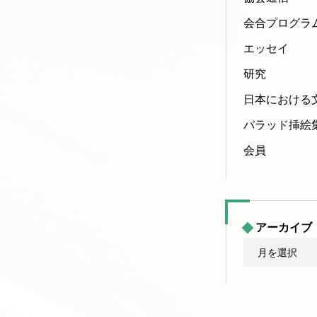
会合プログラ
エッセイ
研究
日本における
バラッド挿絵
会員
アーカイブ
ア
ー
カ
イ