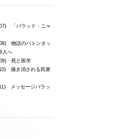
a-107) 「バラッド・ニャ
a-108) 物語のバトンタッ
詩人へ
-109) 死と医学
a-110) 掻き消される民衆
a-111) メッセージバラッ