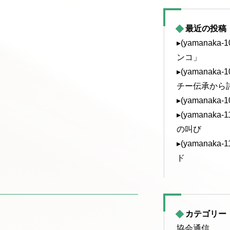
最近の投稿
▸(yamanak
ンコ」
▸(yamanak
チー伝承から
▸(yamanaka
▸(yamanak
の叫び
▸(yamanak
ド
カテゴリー
協会通信