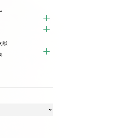
ム
文献
集