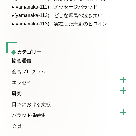
▸(yamanaka-111) メッセージバラッド
▸(yamanaka-112) どじな庶民の泣き笑い
▸(yamanaka-113) 実在した悲劇のヒロイン
カテゴリー
協会通信
会合プログラム
エッセイ
研究
日本における文献
バラッド挿絵集
会員