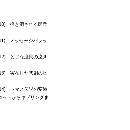
a-110) 掻き消される民衆
a-111) メッセージバラッ
a-112) どじな庶民の泣き
a-113) 実在した悲劇のヒ
a-114) トマス伝説の変遷
コットからキプリングま