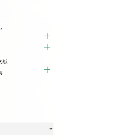
ム
文献
集