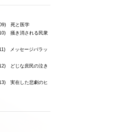
-109) 死と医学
a-110) 掻き消される民衆
a-111) メッセージバラッ
a-112) どじな庶民の泣き
a-113) 実在した悲劇のヒ