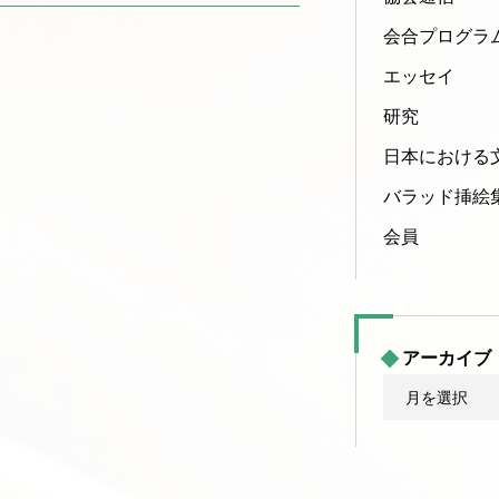
会合プログラ
エッセイ
研究
日本における
バラッド挿絵
会員
アーカイブ
ア
ー
カ
イ