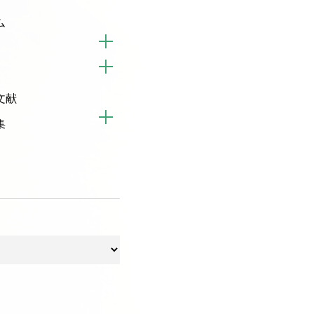
ム
文献
集