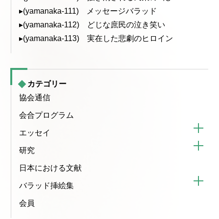
▸(yamanaka-111) メッセージバラッド
▸(yamanaka-112) どじな庶民の泣き笑い
▸(yamanaka-113) 実在した悲劇のヒロイン
カテゴリー
協会通信
会合プログラム
エッセイ
研究
日本における文献
バラッド挿絵集
会員