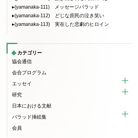
▸(yamanaka-111) メッセージバラッド
▸(yamanaka-112) どじな庶民の泣き笑い
▸(yamanaka-113) 実在した悲劇のヒロイン
カテゴリー
協会通信
会合プログラム
エッセイ
研究
日本における文献
バラッド挿絵集
会員