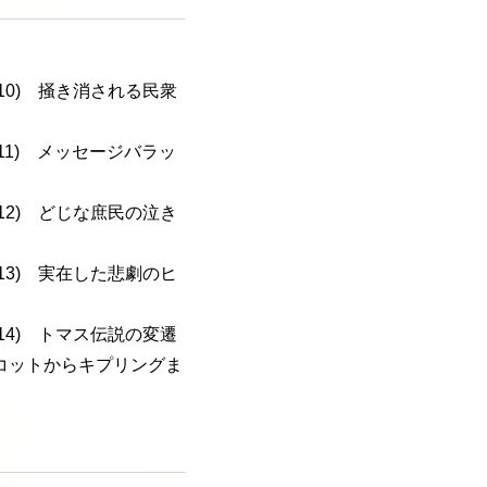
a-110) 掻き消される民衆
a-111) メッセージバラッ
a-112) どじな庶民の泣き
a-113) 実在した悲劇のヒ
a-114) トマス伝説の変遷
コットからキプリングま