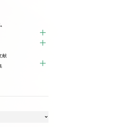
ム
文献
集