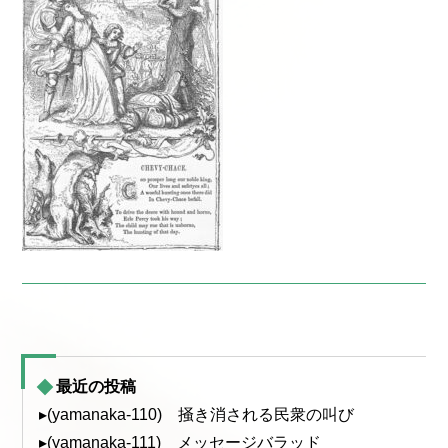
最近の投稿
▸(yamanaka-110) 掻き消される民衆の叫び
▸(yamanaka-111) メッセージバラッド