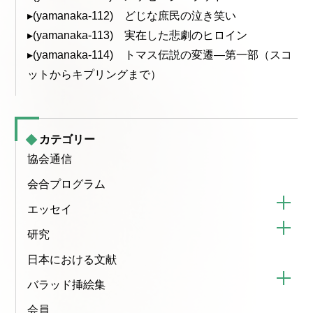
▸(yamanaka-112) どじな庶民の泣き笑い
▸(yamanaka-113) 実在した悲劇のヒロイン
▸(yamanaka-114) トマス伝説の変遷—第一部（スコ
ットからキプリングまで）
カテゴリー
協会通信
会合プログラム
エッセイ
研究
日本における文献
バラッド挿絵集
会員