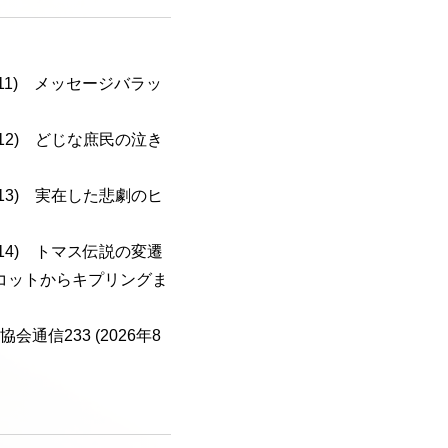
a-111) メッセージバラッ
a-112) どじな庶民の泣き
a-113) 実在した悲劇のヒ
a-114) トマス伝説の変遷
コットからキプリングま
会通信233 (2026年8