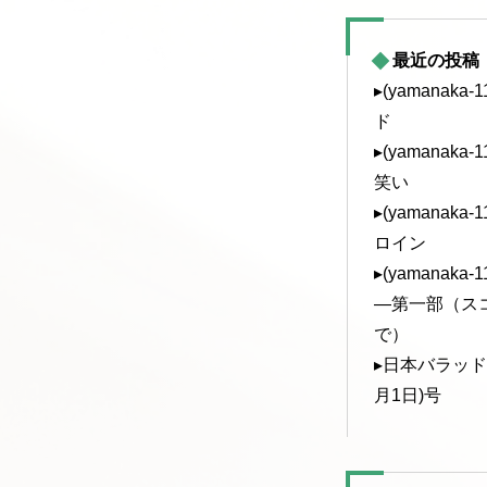
最近の投稿
▸(yamanak
ド
▸(yamanak
笑い
▸(yamanak
ロイン
▸(yamanak
—第一部（ス
で）
▸日本バラッド協
月1日)号