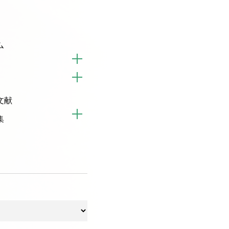
ム
文献
集