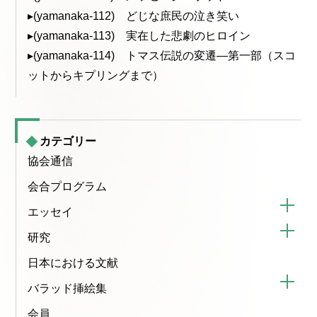
▸(yamanaka-112) どじな庶民の泣き笑い
▸(yamanaka-113) 実在した悲劇のヒロイン
▸(yamanaka-114) トマス伝説の変遷—第一部（スコ
ットからキプリングまで）
カテゴリー
協会通信
会合プログラム
エッセイ
研究
日本における文献
バラッド挿絵集
会員