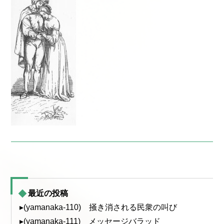
最近の投稿
▸(yamanaka-110) 掻き消される民衆の叫び
▸(yamanaka-111) メッセージバラッド