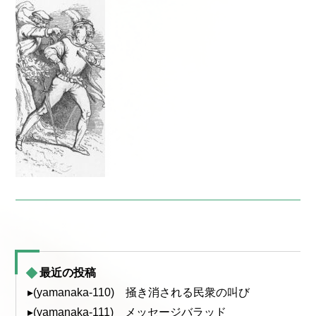
最近の投稿
▸(yamanaka-110) 掻き消される民衆の叫び
▸(yamanaka-111) メッセージバラッド