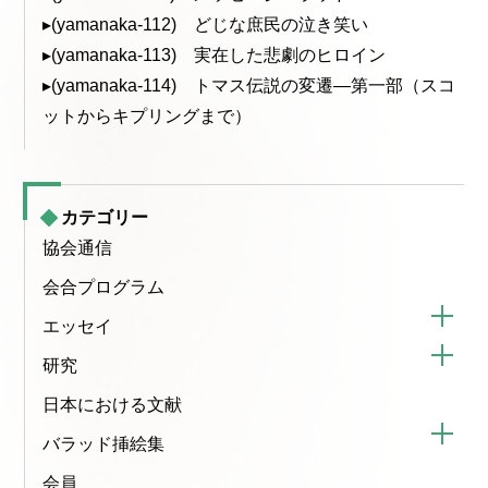
▸(yamanaka-112) どじな庶民の泣き笑い
▸(yamanaka-113) 実在した悲劇のヒロイン
▸(yamanaka-114) トマス伝説の変遷—第一部（スコ
ットからキプリングまで）
カテゴリー
協会通信
会合プログラム
エッセイ
研究
日本における文献
バラッド挿絵集
会員