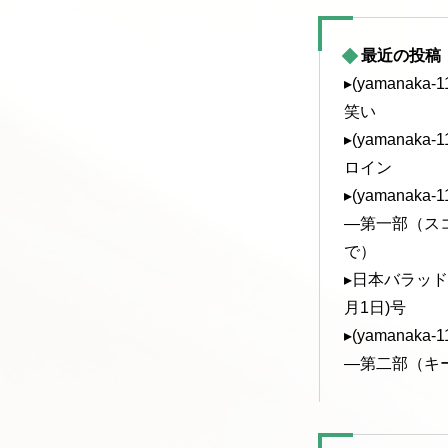
最近の投稿
▸(yamanak
笑い
▸(yamanak
ロイン
▸(yamanak
—第一部（ス
で）
▸日本バラッド協
月1日)号
▸(yamanak
—第二部（キ