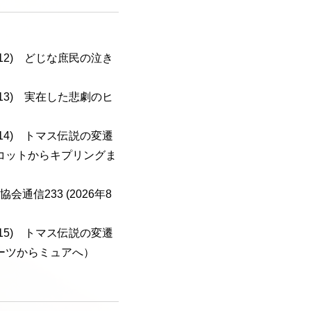
a-112) どじな庶民の泣き
a-113) 実在した悲劇のヒ
a-114) トマス伝説の変遷
コットからキプリングま
会通信233 (2026年8
a-115) トマス伝説の変遷
ーツからミュアへ）