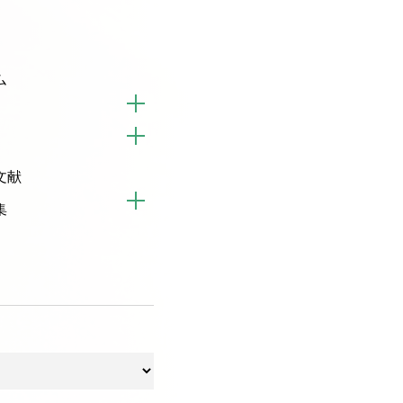
ム
文献
集