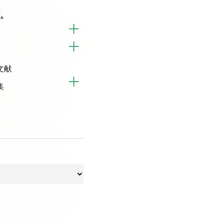
ム
文献
集