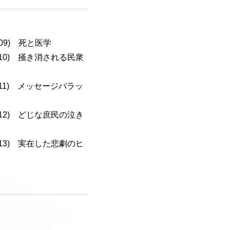
-109) 死と医学
a-110) 掻き消される民衆
a-111) メッセージバラッ
a-112) どじな庶民の泣き
a-113) 実在した悲劇のヒ