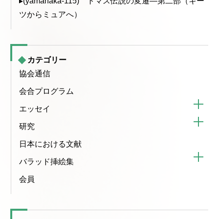
▸(yamanaka-115) トマス伝説の変遷—第二部（キー
ツからミュアへ）
カテゴリー
協会通信
会合プログラム
エッセイ
研究
日本における文献
バラッド挿絵集
会員