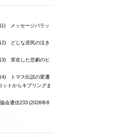
a-111) メッセージバラッ
a-112) どじな庶民の泣き
a-113) 実在した悲劇のヒ
a-114) トマス伝説の変遷
コットからキプリングま
会通信233 (2026年8