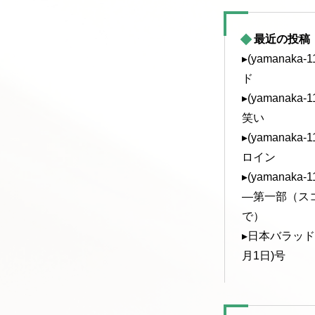
最近の投稿
▸(yamanak
ド
▸(yamanak
笑い
▸(yamanak
ロイン
▸(yamanak
—第一部（ス
で）
▸日本バラッド協
月1日)号