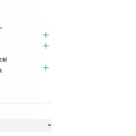
ム
文献
集