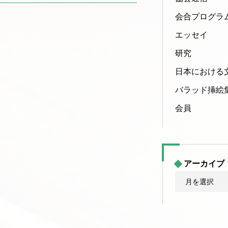
会合プログラ
エッセイ
研究
日本における
バラッド挿絵
会員
アーカイブ
ア
ー
カ
イ