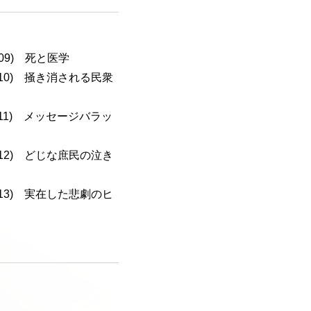
-109) 死と医学
a-110) 掻き消される民衆
a-111) メッセージバラッ
a-112) どじな庶民の泣き
a-113) 実在した悲劇のヒ