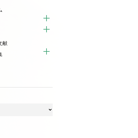
ム
文献
集