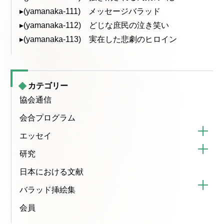
▸(yamanaka-111) メッセージバラッド
▸(yamanaka-112) どじな庶民の泣き笑い
▸(yamanaka-113) 実在した悲劇のヒロイン
カテゴリー
協会通信
会合プログラム
エッセイ
研究
日本における文献
バラッド挿絵集
会員