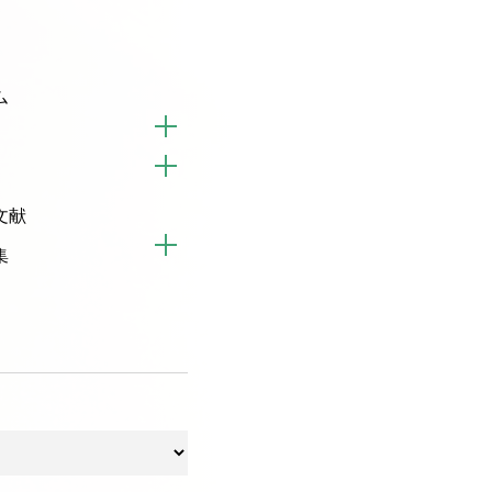
ム
文献
集