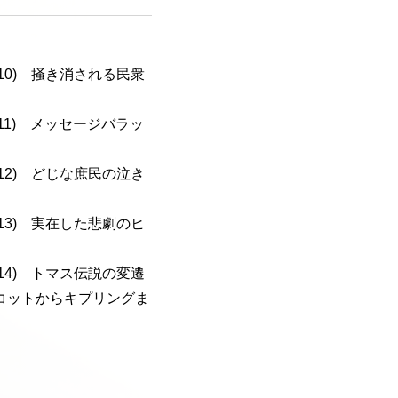
a-110) 掻き消される民衆
a-111) メッセージバラッ
a-112) どじな庶民の泣き
a-113) 実在した悲劇のヒ
a-114) トマス伝説の変遷
コットからキプリングま