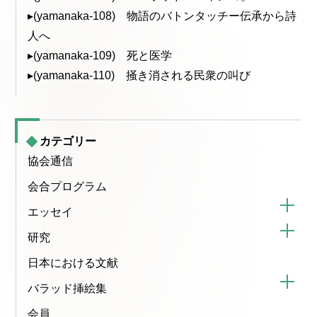
▸(yamanaka-108) 物語のバトンタッチー伝承から詩
人へ
▸(yamanaka-109) 死と医学
▸(yamanaka-110) 掻き消される民衆の叫び
カテゴリー
協会通信
会合プログラム
エッセイ
研究
日本における文献
バラッド挿絵集
会員