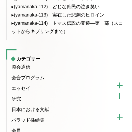
▸(yamanaka-112) どじな庶民の泣き笑い
▸(yamanaka-113) 実在した悲劇のヒロイン
▸(yamanaka-114) トマス伝説の変遷—第一部（スコ
ットからキプリングまで）
カテゴリー
協会通信
会合プログラム
エッセイ
研究
日本における文献
バラッド挿絵集
会員