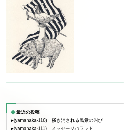
最近の投稿
▸(yamanaka-110) 掻き消される民衆の叫び
▸(yamanaka-111) メッセージバラッド