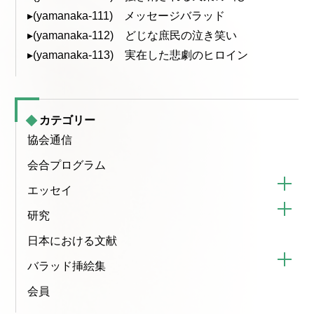
▸(yamanaka-111) メッセージバラッド
▸(yamanaka-112) どじな庶民の泣き笑い
▸(yamanaka-113) 実在した悲劇のヒロイン
カテゴリー
協会通信
会合プログラム
エッセイ
研究
日本における文献
バラッド挿絵集
会員