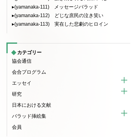
▸(yamanaka-111) メッセージバラッド
▸(yamanaka-112) どじな庶民の泣き笑い
▸(yamanaka-113) 実在した悲劇のヒロイン
カテゴリー
協会通信
会合プログラム
エッセイ
研究
日本における文献
バラッド挿絵集
会員