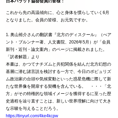
日本バラッド協会会員の皆様：
これから先の高温傾向に、心と身体を慣らしていく6月
となりました。会員の皆様、お元気ですか。
1. 奥山裕介さんの翻訳書『北方のディスクール』（べア
ント・ブルンナー著、人文書院、2026年5月）が「会員
新刊・近刊・論文案内」のページに掲載されました。
「訳者解題」より
本書は、かつてナチズムと共犯関係を結んだ北方幻想の
基層に潜む諸言説を検討する一方で、今日のポピュリズ
ム政治家の台頭や気候変動といった惑星危機に際して新
たな世界像を開扉する契機を含んでいる。 ・・・「北
方」がその特権的な領域イメージを獲得するに至った歴
史過程を辿り直すことは、新しい世界理解に向けて大き
な示唆を与えることだろう。
https://tinyurl.com/4ke4kcpw