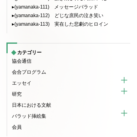
▸(yamanaka-111) メッセージバラッド
▸(yamanaka-112) どじな庶民の泣き笑い
▸(yamanaka-113) 実在した悲劇のヒロイン
カテゴリー
協会通信
会合プログラム
エッセイ
研究
日本における文献
バラッド挿絵集
会員