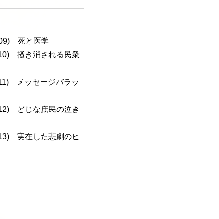
-109) 死と医学
a-110) 掻き消される民衆
a-111) メッセージバラッ
a-112) どじな庶民の泣き
a-113) 実在した悲劇のヒ