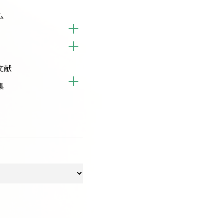
ム
文献
集