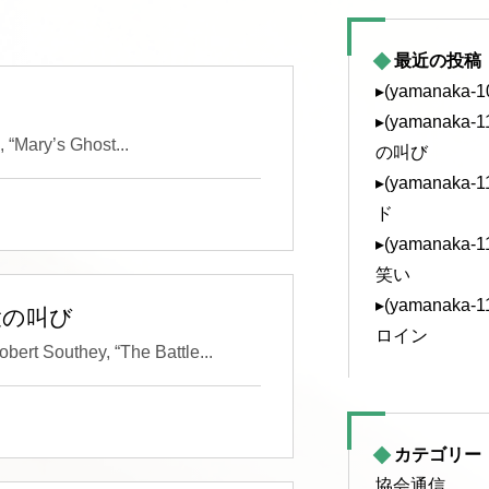
最近の投稿
▸(yamanaka
▸(yamanak
y’s Ghost...
の叫び
▸(yamanak
ド
▸(yamanak
笑い
▸(yamanak
民衆の叫び
ロイン
they, “The Battle...
カテゴリー
協会通信