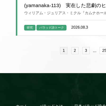
(yamanaka-113) 実在した悲劇
ウィリアム・ジュリアス・ミクル『カムナホール』 (William
2026.08.3
研究
バラッド詩トーク
1
2
3
2
投
…
稿
ナ
ビ
ゲ
ー