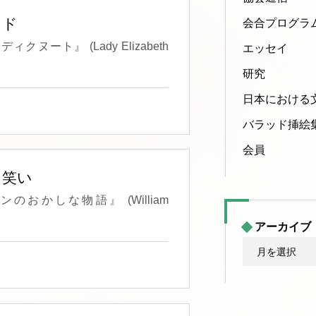
ッド
会合プログラ
ト』 (Lady Elizabeth
エッセイ
研究
日本における
バラッド挿絵
会員
の泣き笑い
かしな物語』 (William
アーカイブ
ア
ー
カ
イ