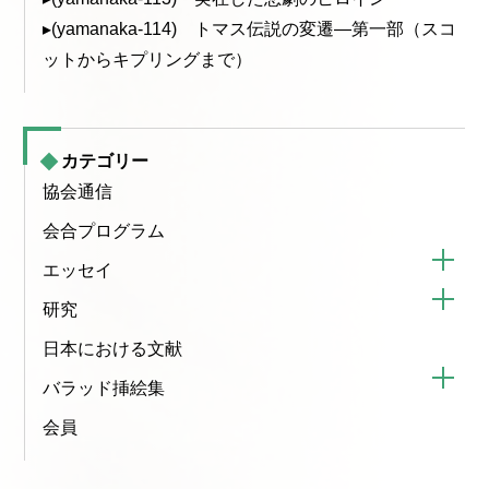
ー
▸(yamanaka-114) トマス伝説の変遷—第一部（スコ
ットからキプリングまで）
シ
ョ
カテゴリー
ン
協会通信
会合プログラム
エッセイ
研究
日本における文献
バラッド挿絵集
会員