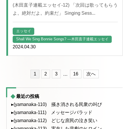
(木田直子連載エッセイ-12) 「次回は歌ってもらう
よ。絶対だよ。約束だ」 Singing Sess...
エッセイ
Shall We Sing Bonnie Songs? —木田直子連載エッセイ
2024.04.30
1
2
3
16
次へ
投
…
稿
最近の投稿
ナ
▸(yamanaka-110) 掻き消される民衆の叫び
ビ
▸(yamanaka-111) メッセージバラッド
▸(yamanaka-112) どじな庶民の泣き笑い
ゲ
▸(yamanaka-113) 実在した悲劇のヒロイン