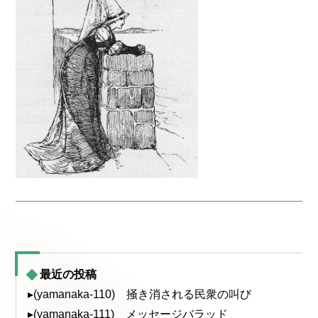
最近の投稿
▸(yamanaka-110) 掻き消される民衆の叫び
▸(yamanaka-111) メッセージバラッド