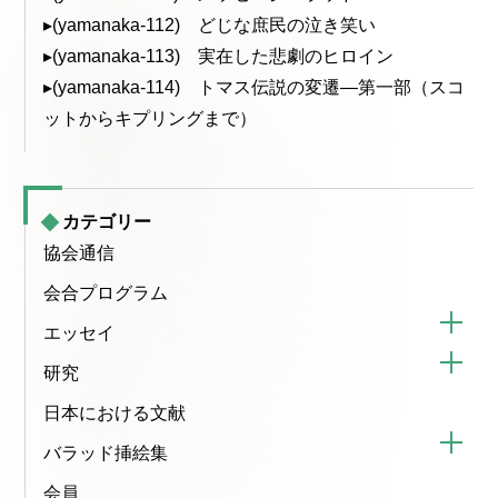
▸(yamanaka-112) どじな庶民の泣き笑い
▸(yamanaka-113) 実在した悲劇のヒロイン
▸(yamanaka-114) トマス伝説の変遷—第一部（スコ
ットからキプリングまで）
カテゴリー
協会通信
会合プログラム
エッセイ
研究
日本における文献
バラッド挿絵集
会員