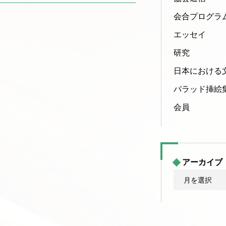
会合プログラ
エッセイ
研究
日本における
バラッド挿絵
会員
アーカイブ
ア
ー
カ
イ