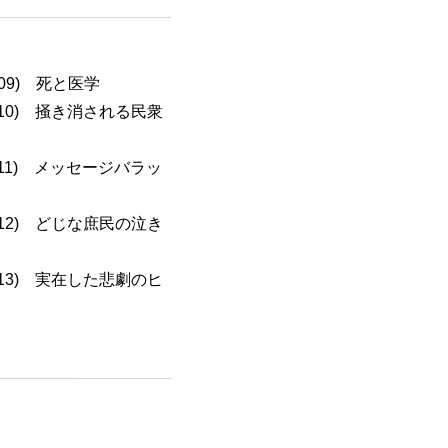
-109) 死と医学
a-110) 掻き消される民衆
a-111) メッセージバラッ
a-112) どじな庶民の泣き
a-113) 実在した悲劇のヒ