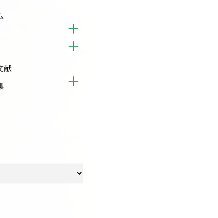
ム
文献
集