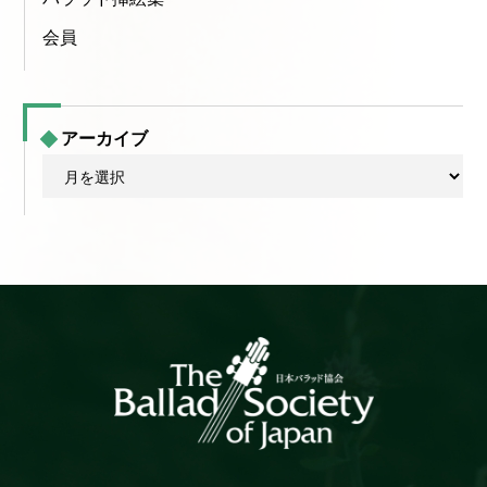
会員
アーカイブ
ア
ー
カ
イ
ブ