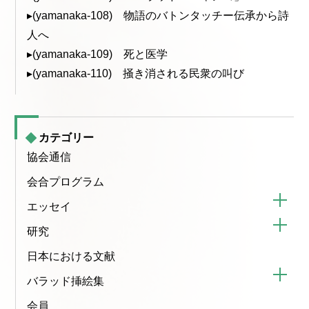
▸(yamanaka-108) 物語のバトンタッチー伝承から詩
人へ
▸(yamanaka-109) 死と医学
▸(yamanaka-110) 掻き消される民衆の叫び
カテゴリー
協会通信
会合プログラム
エッセイ
研究
日本における文献
バラッド挿絵集
会員