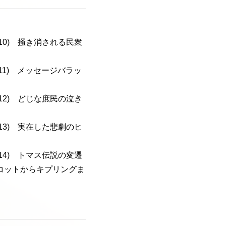
a-110) 掻き消される民衆
a-111) メッセージバラッ
a-112) どじな庶民の泣き
a-113) 実在した悲劇のヒ
a-114) トマス伝説の変遷
コットからキプリングま