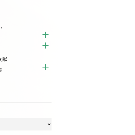
ム
文献
集