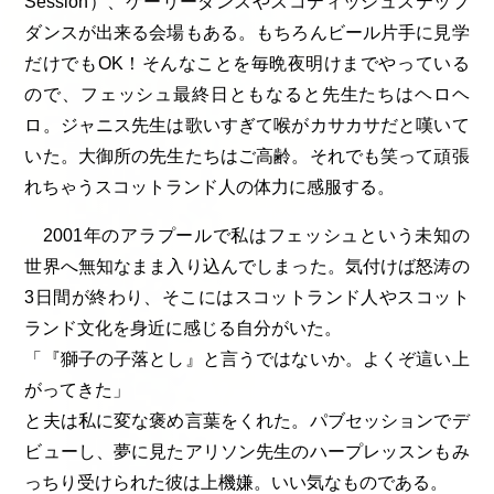
Session）、ケーリーダンスやスコティッシュステップ
ダンスが出来る会場もある。もちろんビール片手に見学
だけでもOK！そんなことを毎晩夜明けまでやっている
ので、フェッシュ最終日ともなると先生たちはヘロヘ
ロ。ジャニス先生は歌いすぎて喉がカサカサだと嘆いて
いた。大御所の先生たちはご高齢。それでも笑って頑張
れちゃうスコットランド人の体力に感服する。
2001年のアラプールで私はフェッシュという未知の
世界へ無知なまま入り込んでしまった。気付けば怒涛の
3日間が終わり、そこにはスコットランド人やスコット
ランド文化を身近に感じる自分がいた。
「『獅子の子落とし』と言うではないか。よくぞ這い上
がってきた」
と夫は私に変な褒め言葉をくれた。パブセッションでデ
ビューし、夢に見たアリソン先生のハープレッスンもみ
っちり受けられた彼は上機嫌。いい気なものである。