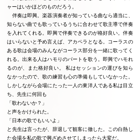
ャーはいかほどのものだろう。
伴奏は即興。楽器演奏者が知っている曲なら適当に、
知らない曲でも歌っているうちに合わせて歌主導で伴奏
を入れてくれる。即興で伴奏できるのが格好良い。伴奏
はいらないと予め言えば、アカペラとなる。コーラスの
ある歌は会場のみんながコーラス部分を一緒に歌ってく
れる。出来る人はハモりのパートを歌う。即興でハモれ
るのが、また格好良い。 私はセッションの運びを知ら
なかったので、歌の練習も心の準備もしていなかった。
しかしながら会場にたった一人の東洋人である私は目立
ち、先生に何回も
「歌わないか？」
と声をかけられた。
「日本の歌でもいいよ」
と先生は言ったが、辞退して観客に徹した。この白熱し
た会場を私の歌で興ざめさせてしまったら大変だ。