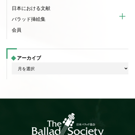
日本における文献
バラッド挿絵集
会員
アーカイブ
ア
ー
カ
イ
ブ