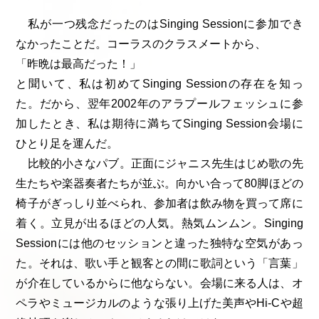
私が一つ残念だったのはSinging Sessionに参加でき
なかったことだ。コーラスのクラスメートから、
「昨晩は最高だった！」
と聞いて、私は初めてSinging Sessionの存在を知っ
た。だから、翌年2002年のアラプールフェッシュに参
加したとき、私は期待に満ちてSinging Session会場に
ひとり足を運んだ。
比較的小さなパブ。正面にジャニス先生はじめ歌の先
生たちや楽器奏者たちが並ぶ。向かい合って80脚ほどの
椅子がぎっしり並べられ、参加者は飲み物を買って席に
着く。立見が出るほどの人気。熱気ムンムン。Singing
Sessionには他のセッションと違った独特な空気があっ
た。それは、歌い手と観客との間に歌詞という「言葉」
が介在しているからに他ならない。会場に来る人は、オ
ペラやミュージカルのような張り上げた美声やHi-Cや超