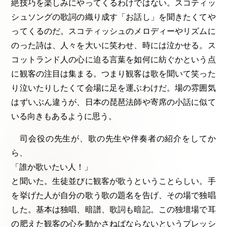
絶技巧を楽しみにやってくるわけではない。スコティッ
シュソングの歌詞の織り成す「お話し」を聞きたくてや
ってくるのだ。スコティッシュのメロディーやリズムに
のった詩は、人々を大いに笑わせ、時には泣かせる。ス
コットランド人の心に迫る言葉を如何に紡ぐかという点
に観客の注目は集まる。つまり観客は歌を聞いて笑った
り泣いたりしたくて会場に足を運ぶわけだ。場の雰囲気
はずいぶん違うが、日本の琵琶法師や寄席の小話に似て
いる向きもあるように思う。
司会役の先生が、歌の先生や伴奏者の紹介をしてか
ら、
「誰か歌いたい人！」
と聞いた。生徒並びに観客が歌うということらしい。手
を挙げた人が自分の歌う歌の題名を告げ、その場で独唱
した。基本は独唱、暗譜、歌詞も暗記。この独壇場で耳
の肥えた観客の心を動かさねばならないというプレッシ